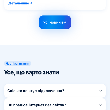
Детальніше
Усі новини
Часті запитання
Усе, що варто знати
Скільки коштує підключення?
Скільки коштує підключення?Скільки коштує
Чи працює інтернет без світла?
підключення?