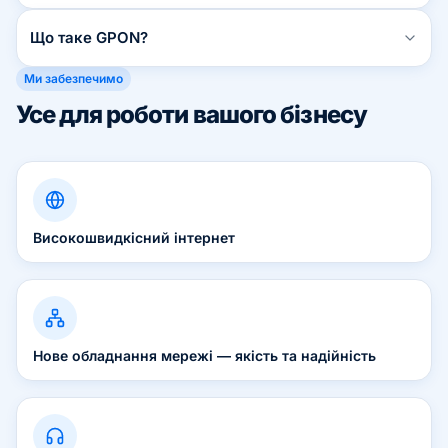
Чи працює інтернет без світла?Чи працює інтернет
Що таке GPON?
без світла?
Що таке GPON?Що таке GPON?
Ми забезпечимо
Усе для роботи вашого бізнесу
Високошвидкісний інтернет
Нове обладнання мережі — якість та надійність