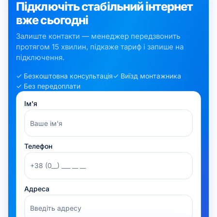
Підключіть стабільний інтернет
вже сьогодні
Залиште контакти — менеджер передзвонить
протягом 15 хвилин, підкаже тариф і запише на
підключення.
✓ Безкоштовна консультація
✓ Виїзд монтажника
✓ Без передоплати
Ім'я
Телефон
Адреса