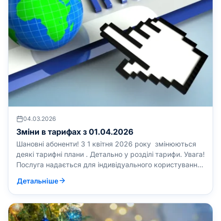
04.03.2026
Зміни в тарифах з 01.04.2026
Шановні абоненти! З 1 квітня 2026 року змінюються
деякі тарифні плани . Детально у розділі тарифи. Увага!
Послуга надається для індивідуального користування,
без права надання доступу третім особам! Час дії
Детальніше
пакетів – до останнього числа місяця! Необмежені
пакети дійсні лише на 1 логін. ОСОБЛИВІ УМОВИ: !
Мінімальний тариф можливий при користуванні
послугою не менше 9 […]