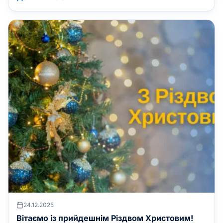
пакетів – до останнього числа місяця! Необмежені
пакети дійсні лише на 1 логін. ОСОБЛИВІ УМОВИ: !
Мінімальний тариф можливий при користуванні
послугою не менше 9 […]
24.12.2025
Вітаємо із прийдешнім Різдвом Христовим!