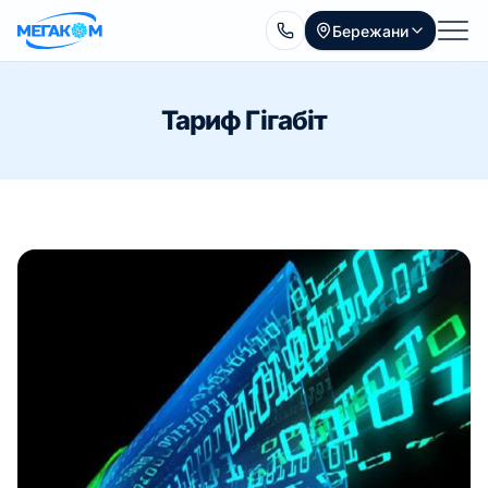
Бережани
Тариф Гігабіт